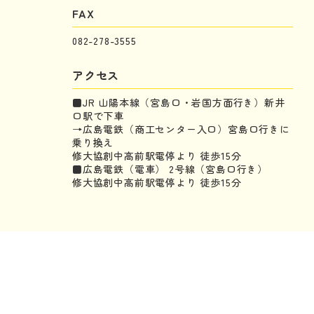
FAX
082-278-3555
アクセス
■JR 山陽本線（宮島口・岩国方面行き）新井
口駅で下車
→広島電鉄（商工センター入口）宮島口行きに
乗り換え
修大協創中高前駅電停より 徒歩15分
■広島電鉄（電車） 2号線（宮島口行き）
修大協創中高前駅電停より 徒歩15分