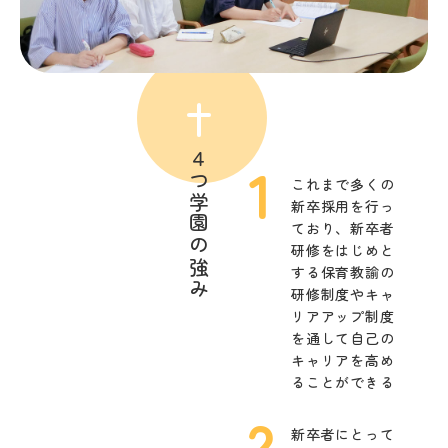
４つ学園の強み
これまで多くの
新卒採用を行っ
ており、
新卒者
研修をはじめと
する保育教諭の
研修制度や
キャ
リアアップ制度
を通して自己の
キャリアを
高め
ることができる
新卒者にとって